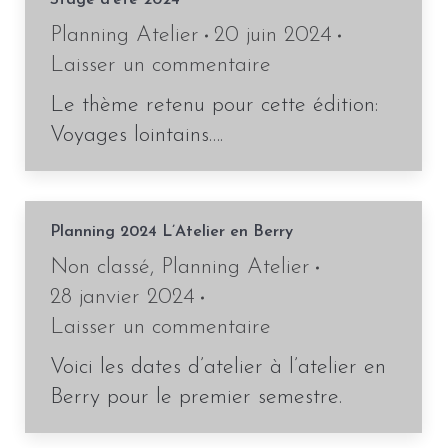
Stage d’été 2024
Planning Atelier
20 juin 2024
Laisser un commentaire
Le thème retenu pour cette édition:
Voyages lointains….
Planning 2024 L’Atelier en Berry
Non classé
,
Planning Atelier
28 janvier 2024
Laisser un commentaire
Voici les dates d’atelier à l’atelier en
Berry pour le premier semestre.