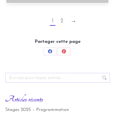
1
2
→
Partager cette page
Share
Share
on
on
Facebook
Pinterest
Search:
Articles récents
Stages 2025 – Programmation