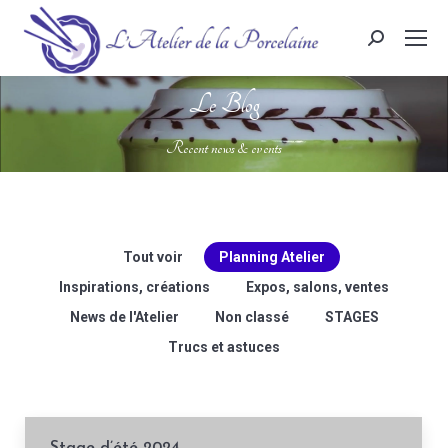
Search:
Le Blog
Vous êtes ici :
Recent news & events
Tout voir
Planning Atelier
Inspirations, créations
Expos, salons, ventes
News de l'Atelier
Non classé
STAGES
Trucs et astuces