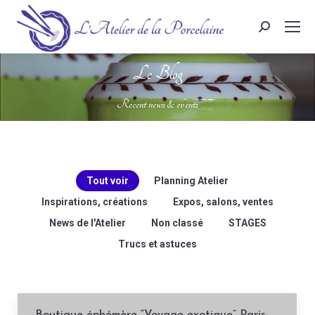
Search:
Le Blog
Vous êtes ici :
Recent news & events
Tout voir
Planning Atelier
Inspirations, créations
Expos, salons, ventes
News de l'Atelier
Non classé
STAGES
Trucs et astuces