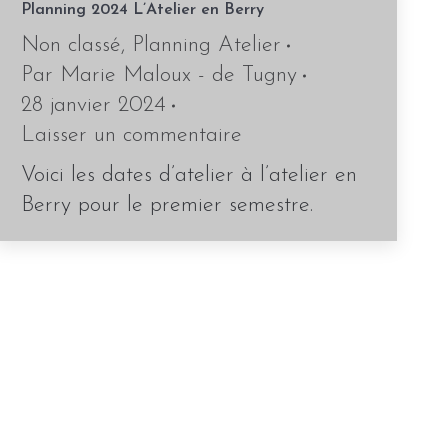
Planning 2024 L’Atelier en Berry
Non classé
,
Planning Atelier
Par
Marie Maloux - de Tugny
28 janvier 2024
Laisser un commentaire
Voici les dates d’atelier à l’atelier en
Berry pour le premier semestre.