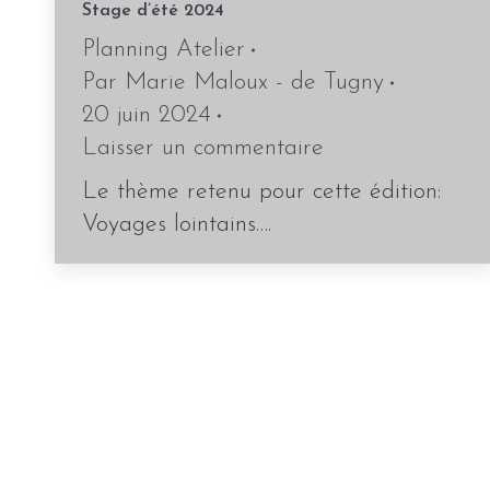
Stage d’été 2024
Planning Atelier
Par
Marie Maloux - de Tugny
20 juin 2024
Laisser un commentaire
Le thème retenu pour cette édition:
Voyages lointains….