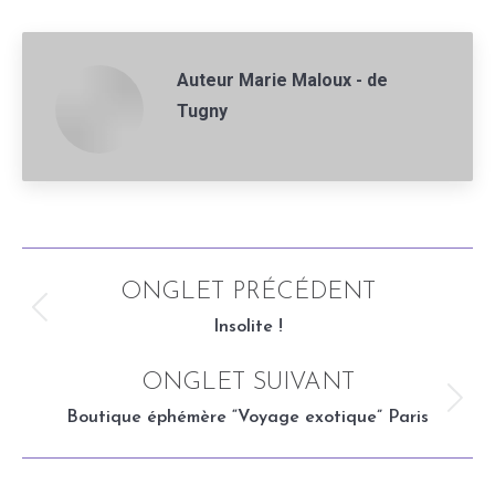
Facebook
Pinterest
Auteur
Marie Maloux - de
Tugny
Navigation
ONGLET PRÉCÉDENT
de
Onglet
Insolite !
précédent
commentaire
ONGLET SUIVANT
Onglet
Boutique éphémère “Voyage exotique” Paris
suivant