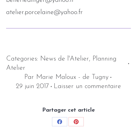
beneriedinger@yahoo.fr
atelier.porcelaine@yahoo.fr
Categories:
News de l'Atelier
,
Planning
Atelier
Par
Marie Maloux - de Tugny
29 juin 2017
Laisser un commentaire
Partager cet article
Share
Share
on
on