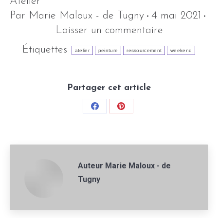
Atelier
Par
Marie Maloux - de Tugny
4 mai 2021
Laisser un commentaire
Étiquettes
atelier
peinture
ressourcement
weekend
Partager cet article
Share
Share
on
on
Facebook
Pinterest
Auteur
Marie Maloux - de
Tugny