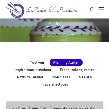
Search:
Le Blog
Vous êtes ici :
Recent news & events
Tout voir
Planning Atelier
Inspirations, créations
Expos, salons, ventes
News de l'Atelier
Non classé
STAGES
Trucs et astuces